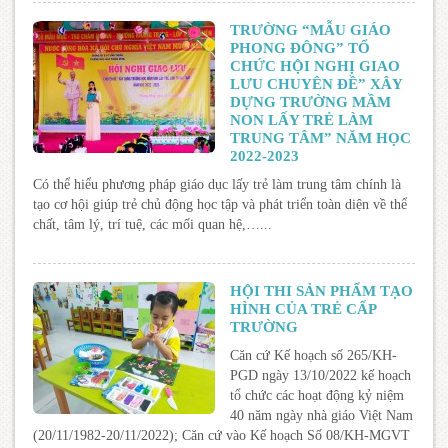
TRƯỜNG “MẪU GIÁO
PHONG ĐÔNG” TỔ
CHỨC HỘI NGHỊ GIAO
LƯU CHUYÊN ĐỀ” XÂY
DỰNG TRƯỜNG MẦM
NON LẤY TRẺ LÀM
TRUNG TÂM” NĂM HỌC
2022-2023
Có thể hiểu phương pháp giáo dục lấy trẻ làm trung tâm chính là
tạo cơ hội giúp trẻ chủ động học tập và phát triển toàn diện về thể
chất, tâm lý, trí tuệ, các mối quan hệ,…...
HỘI THI SẢN PHẨM TẠO
HÌNH CỦA TRẺ CẤP
TRƯỜNG
Căn cứ Kế hoạch số 265/KH-
PGD ngày 13/10/2022 kế hoạch
tổ chức các hoạt động kỷ niệm
40 năm ngày nhà giáo Việt Nam
(20/11/1982-20/11/2022); Căn cứ vào Kế hoạch Số 08/KH-MGVT