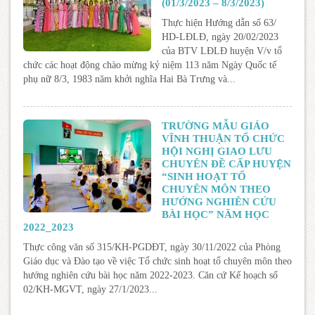
(01/3/2023 – 8/3/2023)
Thực hiện Hướng dẫn số 63/
HD-LĐLĐ, ngày 20/02/2023
của BTV LĐLĐ huyện V/v tổ
chức các hoạt động chào mừng kỷ niệm 113 năm Ngày Quốc tế
phụ nữ 8/3, 1983 năm khởi nghĩa Hai Bà Trưng và...
TRƯỜNG MẪU GIÁO
VĨNH THUẬN TỔ CHỨC
HỘI NGHỊ GIAO LƯU
CHUYÊN ĐỀ CẤP HUYỆN
“SINH HOẠT TỔ
CHUYÊN MÔN THEO
HƯỚNG NGHIÊN CỨU
BÀI HỌC” NĂM HỌC
2022_2023
Thực công văn số 315/KH-PGDĐT, ngày 30/11/2022 của Phòng
Giáo dục và Đào tạo về việc Tổ chức sinh hoạt tổ chuyên môn theo
hướng nghiên cứu bài học năm 2022-2023. Căn cứ Kế hoạch số
02/KH-MGVT, ngày 27/1/2023...