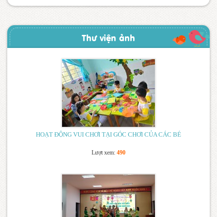
2026
(18/08/2025)
TRƯỜNG MẪU GIÁO VĨNH THUẬN – XÃ VĨNH THUẬN –
TỈNH AN GIANG
(13/08/2025)
Thư viện ảnh
GIỜ HOẠT ĐỘNG VUI CHƠI CỦA CÁC LỚP MẪU GIÁO
TẠI TRƯỜNG MẪU GIÁO VĨNH THUẬN, HUYỆN VĨNH
THUẬN, TỈNH KIÊN GIANG
(18/04/2025)
HOẠT ĐỘNG VỀ NGUỒN TẠI KHU CHỨNG TÍCH CHIẾN
TRANH RỪNG TRÀM BAN BIỆN PHÚ
(18/04/2025)
TRƯỜNG MẪU GIÁO VĨNH THUẬN KHAI GIẢNG NĂM
HỌC 2024-2025
(17/09/2024)
HOẠT ĐỘNG VUI CHƠI TẠI GÓC CHƠI CỦA CÁC BÉ
LỄ ĐÓN BẰNG CÔNG NHẬN TRƯỜNG ĐẠT CHUẨN
Lượt xem:
490
QUỐC GIA MỨC ĐỘ 1 – TRƯỜNG MẪU GIÁO VĨNH THUẬN
(24/05/2024)
TRƯỜNG MẪU GIÁO VĨNH THUẬN THÔNG BÁO TUYỂN
SINH NĂM HỌC 2024-2025
(20/05/2024)
KẾ HOẠCH TẬP HUẤN CÔNG TÁC BIÊN TẬP VIÊN