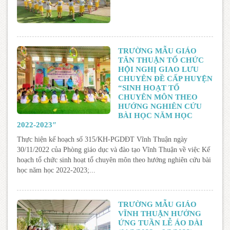
TRƯỜNG MẪU GIÁO
TÂN THUẬN TỔ CHỨC
HỘI NGHỊ GIAO LƯU
CHUYÊN ĐỀ CẤP HUYỆN
“SINH HOẠT TỔ
CHUYÊN MÔN THEO
HƯỚNG NGHIÊN CỨU
BÀI HỌC NĂM HỌC
2022-2023″
Thực hiện kế hoạch số 315/KH-PGDĐT Vĩnh Thuận ngày
30/11/2022 của Phòng giáo dục và đào tạo Vĩnh Thuận về việc Kế
hoạch tổ chức sinh hoạt tổ chuyên môn theo hướng nghiên cứu bài
học năm học 2022-2023;...
TRƯỜNG MẪU GIÁO
VĨNH THUẬN HƯỞNG
ỨNG TUẦN LỄ ÁO DÀI