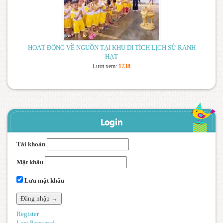
HOẠT ĐỘNG VỀ NGUỒN TẠI KHU DI TÍCH LỊCH SỬ RANH
HẠT
Lượt xem:
1738
Login
Tài khoản
Mật khẩu
Lưu mật khẩu
Register
Lost Password