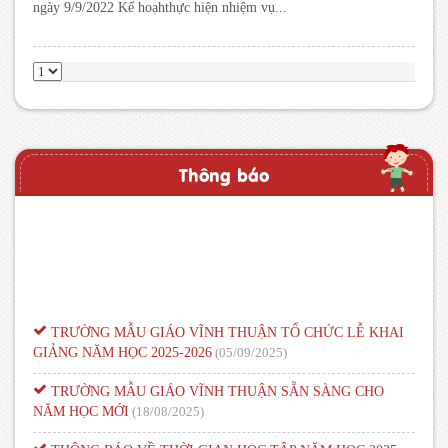
ngày 9/9/2022 Kế hoạhthực hiện nhiệm vụ...
Thông báo
TRƯỜNG MẪU GIÁO VĨNH THUẬN TỔ CHỨC LỄ KHAI
GIẢNG NĂM HỌC 2025-2026
(05/09/2025)
TRƯỜNG MẪU GIÁO VĨNH THUẬN SẴN SÀNG CHO
NĂM HỌC MỚI
(18/08/2025)
THÔNG BÁO VỀ THỜI GIAN HỌC TẬP NĂM HỌC 2025 –