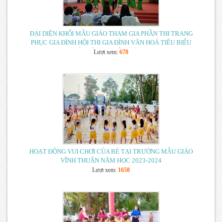
CỘNG TÁC VIÊN CÁC TRANG THÔNG TIN ĐIỆN TỬ
NGÀNH GIÁO DỤC HUYỆN VĨNH THUẬN NĂM 2024
(20/05/2024)
ĐẠI DIỆN KHỐI MẪU GIÁO THAM GIA PHẦN THI TRANG
PHỤC GIA ĐÌNH HỘI THI GIA ĐÌNH VĂN HOÁ TIÊU BIỂU
HUYỆN VĨNH THUẬN NĂM 2024
Lượt xem:
678
HOẠT ĐỘNG VUI CHƠI CỦA BÉ TẠI TRƯỜNG MẪU GIÁO
VĨNH THUẬN NĂM HỌC 2023-2024
Lượt xem:
1658