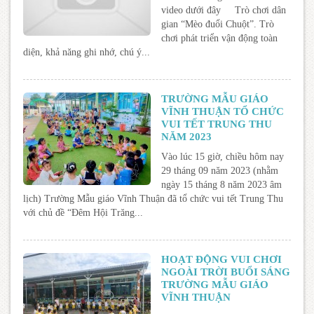
video dưới đây Trò chơi dân
gian “Mèo đuổi Chuột”. Trò
chơi phát triển vận động toàn
diện, khả năng ghi nhớ, chú ý...
TRƯỜNG MẪU GIÁO
VĨNH THUẬN TỔ CHỨC
VUI TẾT TRUNG THU
NĂM 2023
Vào lúc 15 giờ, chiều hôm nay
29 tháng 09 năm 2023 (nhằm
ngày 15 tháng 8 năm 2023 âm
lịch) Trường Mẫu giáo Vĩnh Thuận đã tổ chức vui tết Trung Thu
với chủ đề “Đêm Hội Trăng...
HOẠT ĐỘNG VUI CHƠI
NGOÀI TRỜI BUỔI SÁNG
TRƯỜNG MẪU GIÁO
VĨNH THUẬN