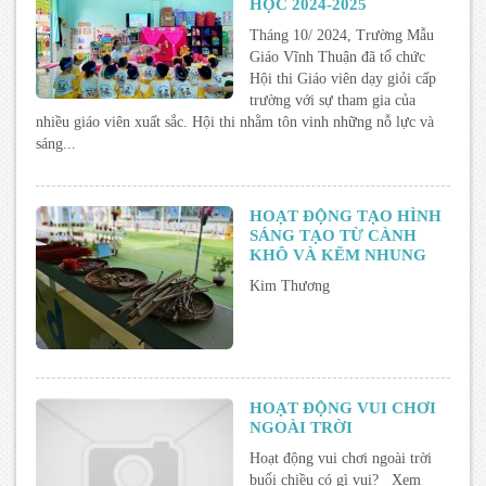
HỌC 2024-2025
Tháng 10/ 2024, Trường Mẫu
Giáo Vĩnh Thuận đã tổ chức
Hội thi Giáo viên dạy giỏi cấp
trường với sự tham gia của
nhiều giáo viên xuất sắc. Hội thi nhằm tôn vinh những nỗ lực và
sáng...
HOẠT ĐỘNG TẠO HÌNH
SÁNG TẠO TỪ CÀNH
KHÔ VÀ KẼM NHUNG
Kim Thương
HOẠT ĐỘNG VUI CHƠI
NGOÀI TRỜI
Hoạt động vui chơi ngoài trời
buổi chiều có gì vui? Xem