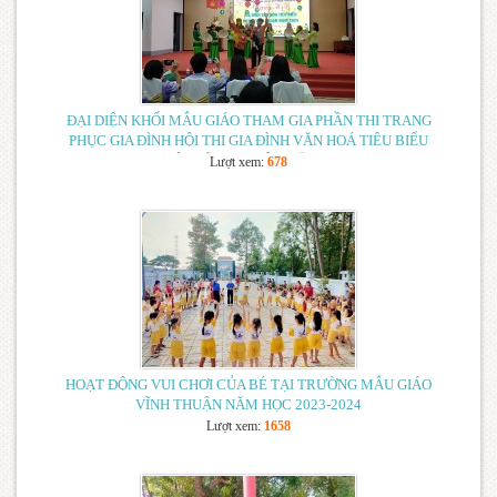
SINH NĂM HỌC 2024-2025
(20/05/2024)
KẾ HOẠCH TẬP HUẤN CÔNG TÁC BIÊN TẬP VIÊN
CỘNG TÁC VIÊN CÁC TRANG THÔNG TIN ĐIỆN TỬ
NGÀNH GIÁO DỤC HUYỆN VĨNH THUẬN NĂM 2024
(20/05/2024)
ĐẠI DIỆN KHỐI MẪU GIÁO THAM GIA PHẦN THI TRANG
PHỤC GIA ĐÌNH HỘI THI GIA ĐÌNH VĂN HOÁ TIÊU BIỂU
HUYỆN VĨNH THUẬN NĂM 2024
Lượt xem:
678
HOẠT ĐỘNG VUI CHƠI CỦA BÉ TẠI TRƯỜNG MẪU GIÁO
VĨNH THUẬN NĂM HỌC 2023-2024
Lượt xem:
1658