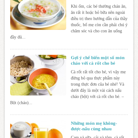
Khi ốm, các bé thường chán ăn,
ăn rất ít hoặc bỏ bữa nên ngoài
điều trị theo hướng dẫn của thầy
thuốc, bố mẹ còn cần phải chú ý
chăm sóc và cho con ăn uống
đầy đủ...
Gợi ý chế biến một số món
cháo với cà rốt cho bé
Cà rốt rất tốt cho bé, vì vậy mẹ
đừng bỏ qua thực phẩm này
trong thực đơn của bé nhé! Và
dưới đây là một vài cách nấu
cháo (bột) với cà rốt cho bé. –
Bột (cháo)...
Những món mẹ không-
được-nấu cùng nhau
Cam và sữa, cải và tôm, cà rốt