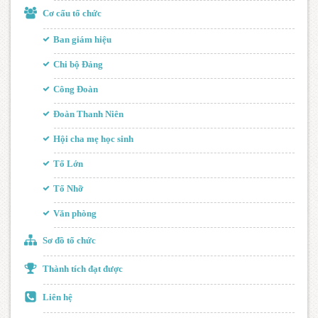
Cơ cấu tổ chức
Ban giám hiệu
Chi bộ Đảng
Công Đoàn
Đoàn Thanh Niên
Hội cha mẹ học sinh
Tổ Lớn
Tổ Nhỡ
Văn phòng
Sơ đồ tổ chức
Thành tích đạt được
Liên hệ