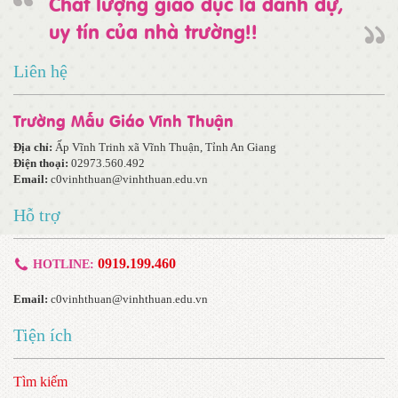
Chất lượng giáo dục là danh dự,
uy tín của nhà trường!!
Liên hệ
Trường Mẫu Giáo Vĩnh Thuận
Địa chỉ:
Ấp Vĩnh Trinh xã Vĩnh Thuận, Tỉnh An Giang
Điện thoại:
02973.560.492
Email:
c0vinhthuan@vinhthuan.edu.vn
Hỗ trợ
0919.199.460
HOTLINE:
Email:
c0vinhthuan@vinhthuan.edu.vn
Tiện ích
Tìm kiếm