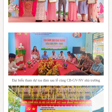
Đại biểu tham dự tọa đàm sau lễ cùng CB-GV-NV nhà trường