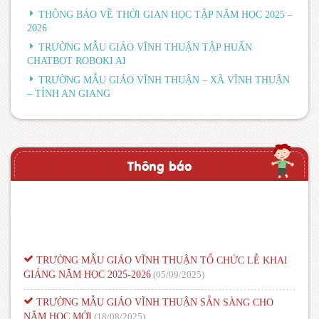
THÔNG BÁO VỀ THỜI GIAN HỌC TẬP NĂM HỌC 2025 –
2026
TRƯỜNG MẪU GIÁO VĨNH THUẬN TẬP HUẤN
CHATBOT ROBOKI AI
TRƯỜNG MẪU GIÁO VĨNH THUẬN – XÃ VĨNH THUẬN
– TỈNH AN GIANG
Thông báo
TRƯỜNG MẪU GIÁO VĨNH THUẬN TỔ CHỨC LỄ KHAI
GIẢNG NĂM HỌC 2025-2026
(05/09/2025)
TRƯỜNG MẪU GIÁO VĨNH THUẬN SẴN SÀNG CHO
NĂM HỌC MỚI
(18/08/2025)