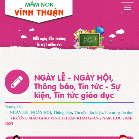
Toggle
naviga
NGÀY LỄ - NGÀY HỘI
,
Thông báo
,
Tin tức - Sự
kiện
,
Tin tức giáo dục
Trang chủ
NGÀY LỄ - NGÀY HỘI
,
Thông báo
,
Tin tức - Sự kiện
,
Tin tức giáo dục
TRƯỜNG MẪU GIÁO VĨNH THUẬN KHAI GIẢNG NĂM HỌC 2024-
2025