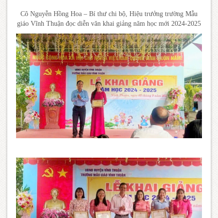
Cô Nguyễn Hồng Hoa – Bí thư chi bộ, Hiệu trưởng trường Mẫu
giáo Vĩnh Thuận đọc diễn văn khai giảng năm học mới 2024-2025