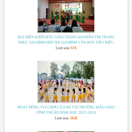
KẾ HOẠCH TẬP HUẤN CÔNG TÁC BIÊN TẬP VIÊN
CỘNG TÁC VIÊN CÁC TRANG THÔNG TIN ĐIỆN TỬ
NGÀNH GIÁO DỤC HUYỆN VĨNH THUẬN NĂM 2024
(20/05/2024)
ĐẠI DIỆN KHỐI MẪU GIÁO THAM GIA PHẦN THI TRANG
PHỤC GIA ĐÌNH HỘI THI GIA ĐÌNH VĂN HOÁ TIÊU BIỂU
HUYỆN VĨNH THUẬN NĂM 2024
Lượt xem:
678
HOẠT ĐỘNG VUI CHƠI CỦA BÉ TẠI TRƯỜNG MẪU GIÁO
VĨNH THUẬN NĂM HỌC 2023-2024
Lượt xem:
1658