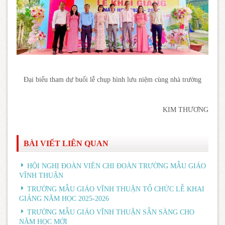
Đại biểu tham dự buổi lễ chụp hình lưu niệm cùng nhà trường
KIM THƯƠNG
BÀI VIẾT LIÊN QUAN
HỘI NGHỊ ĐOÀN VIÊN CHI ĐOÀN TRƯỜNG MẪU GIÁO
VĨNH THUẬN
TRƯỜNG MẪU GIÁO VĨNH THUẬN TỔ CHỨC LỄ KHAI
GIẢNG NĂM HỌC 2025-2026
TRƯỜNG MẪU GIÁO VĨNH THUẬN SẴN SÀNG CHO
NĂM HỌC MỚI