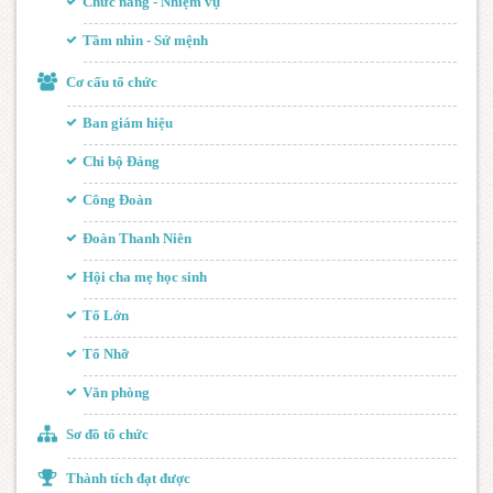
Chức năng - Nhiệm vụ
Tầm nhìn - Sứ mệnh
Cơ cấu tổ chức
Ban giám hiệu
Chi bộ Đảng
Công Đoàn
Đoàn Thanh Niên
Hội cha mẹ học sinh
Tổ Lớn
Tổ Nhỡ
Văn phòng
Sơ đồ tổ chức
Thành tích đạt được