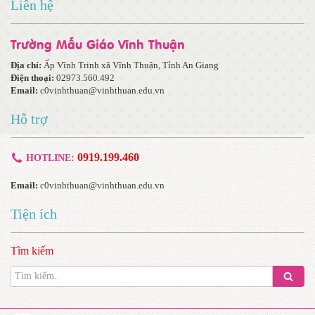
Liên hệ
Trường Mẫu Giáo Vĩnh Thuận
Địa chỉ:
Ấp Vĩnh Trinh xã Vĩnh Thuận, Tỉnh An Giang
Điện thoại:
02973.560.492
Email:
c0vinhthuan@vinhthuan.edu.vn
Hỗ trợ
0919.199.460
HOTLINE:
Email:
c0vinhthuan@vinhthuan.edu.vn
Tiện ích
Tìm kiếm