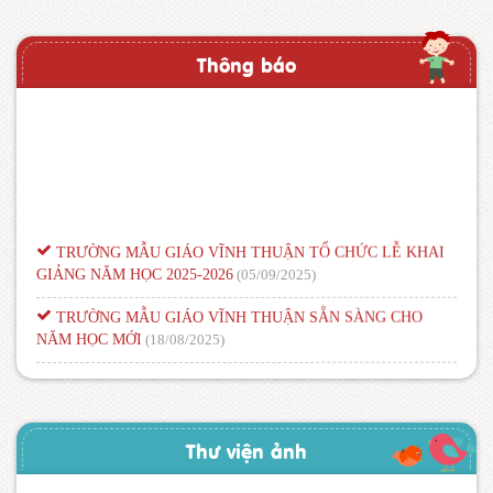
Thông báo
TRƯỜNG MẪU GIÁO VĨNH THUẬN TỔ CHỨC LỄ KHAI
GIẢNG NĂM HỌC 2025-2026
(05/09/2025)
TRƯỜNG MẪU GIÁO VĨNH THUẬN SẴN SÀNG CHO
NĂM HỌC MỚI
(18/08/2025)
THÔNG BÁO VỀ THỜI GIAN HỌC TẬP NĂM HỌC 2025 –
2026
(18/08/2025)
TRƯỜNG MẪU GIÁO VĨNH THUẬN – XÃ VĨNH THUẬN –
Thư viện ảnh
TỈNH AN GIANG
(13/08/2025)