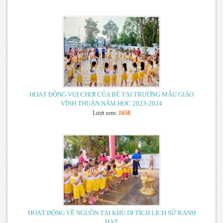
HOẠT ĐỘNG VUI CHƠI CỦA BÉ TẠI TRƯỜNG MẪU GIÁO
VĨNH THUẬN NĂM HỌC 2023-2024
Lượt xem:
1658
HOẠT ĐỘNG VỀ NGUỒN TẠI KHU DI TÍCH LỊCH SỬ RANH
HẠT