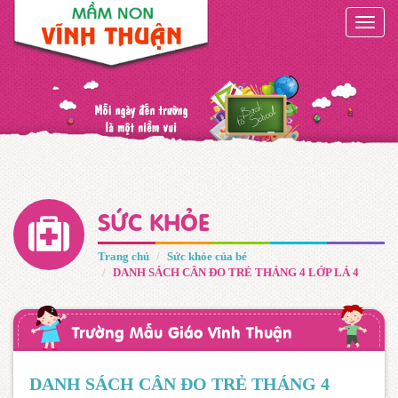
Toggle
naviga
SỨC KHỎE
Trang chủ
Sức khỏe của bé
DANH SÁCH CÂN ĐO TRẺ THÁNG 4 LỚP LÁ 4
Trường Mẫu Giáo Vĩnh Thuận
DANH SÁCH CÂN ĐO TRẺ THÁNG 4